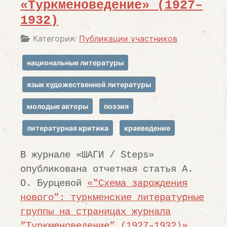
«Туркменоведение» (1927–
1932)
Информация о материале
Категория:
Публикации участников
национальные литературы
язык художественной литературы
молодые авторы
поэзия
литературная критика
краеведение
В журнале «ШАГИ / Steps»
опубликована отчетная статья А.
О. Бурцевой
«‟Схема зарождения
нового”: туркменские литературные
группы на страницах журнала
”Туркменоведение” (1927–1932)»